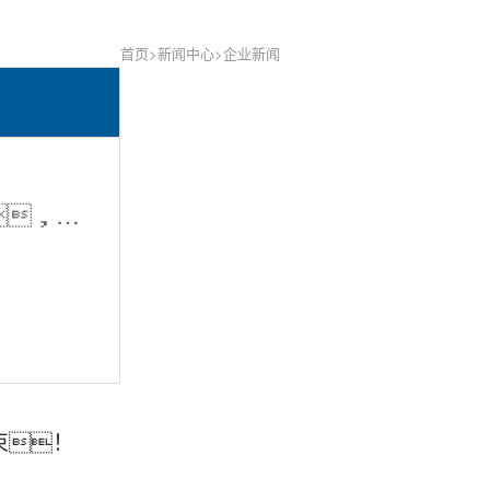
首页
>
新闻中心
>企业新闻
新一代打锤王-SE600HB，专为破碎而生
束！