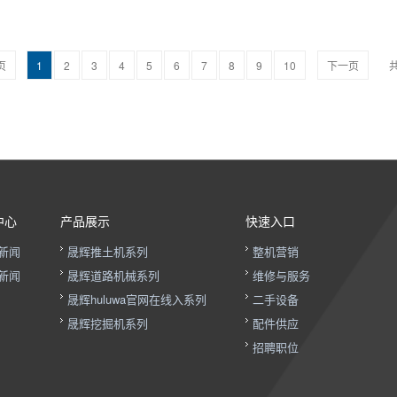
页
1
2
3
4
5
6
7
8
9
10
下一页
中心
产品展示
快速入口
新闻
晟辉推土机系列
整机营销
新闻
晟辉道路机械系列
维修与服务
晟辉huluwa官网在线入系列
二手设备
晟辉挖掘机系列
配件供应
招聘职位