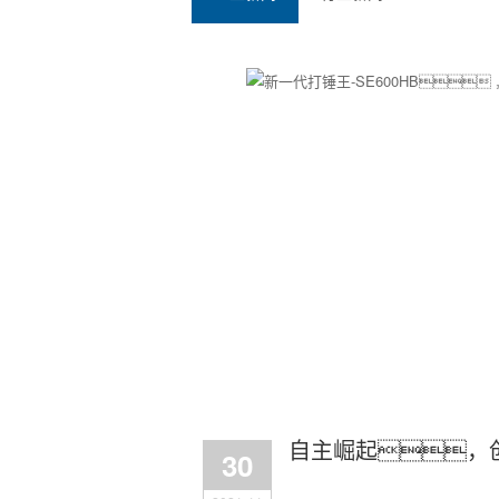
自主崛起，
30