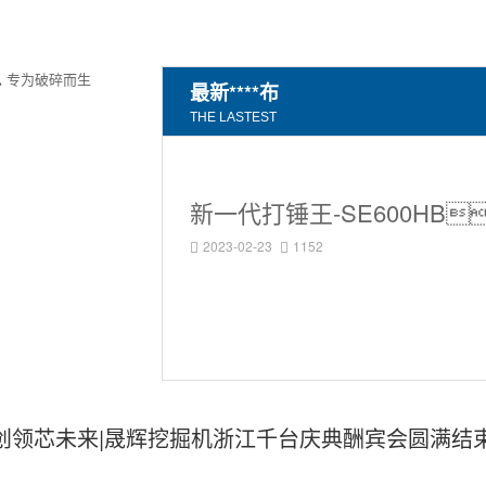
最新****布
THE LASTEST
2023-02-23
1152


创领芯未来|晟辉挖掘机浙江千台庆典酬宾会圆满结