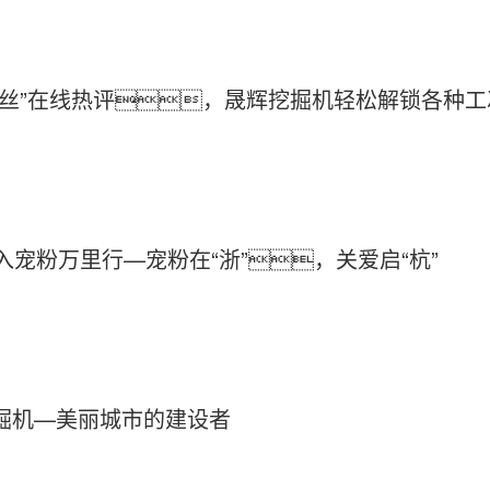
粉丝”在线热评，晟辉挖掘机轻松解锁各种
线入宠粉万里行—宠粉在“浙”，关爱启“杭”
掘机—美丽城市的建设者