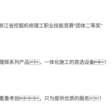
2022-03-11
2233


年浙江省挖掘机修理工职业技能竞赛“团体二等奖”
—晟辉系列产品，一体化施工的首选设备！
2022-03-09
2140


—重重考验，只为提供优质的服务！